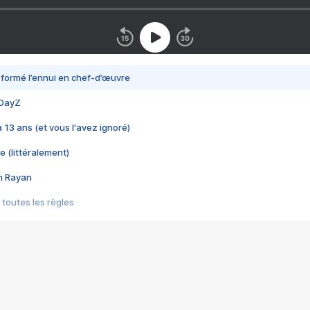
nsformé l’ennui en chef-d’œuvre
 DayZ
 a 13 ans (et vous l'avez ignoré)
e (littéralement)
im Rayan
 toutes les règles
s les jeux vidéo
us choquant de Rockstar ? - Le scandale BULLY
e plus moche de Steam
du RÊVE tourne au CAUCHEMAR