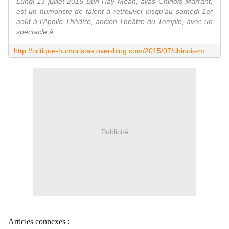
Lundi 13 juillet 2015 Bun Hay Mean, alias Chinois Marrant,
est un humoriste de talent à retrouver jusqu'au samedi 1er
août à l'Apollo Théâtre, ancien Théâtre du Temple, avec un
spectacle à ...
http://critique-humoristes.over-blog.com/2015/07/chinois-marrant-la-legende-de-bun-hay-mean.html
Publicité
Articles connexes :