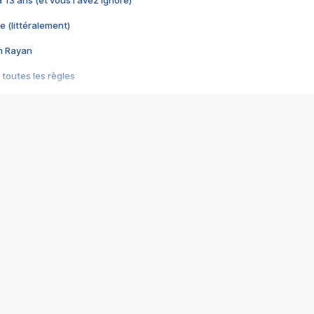
e (littéralement)
im Rayan
 toutes les règles
s les jeux vidéo
us choquant de Rockstar ? - Le scandale BULLY
e plus moche de Steam
du RÊVE tourne au CAUCHEMAR
pendant 8 heures
it… à tort
umiliés par un jeu vidéo
ire - Final Fantasy 8
ti un empire - Age of Empires