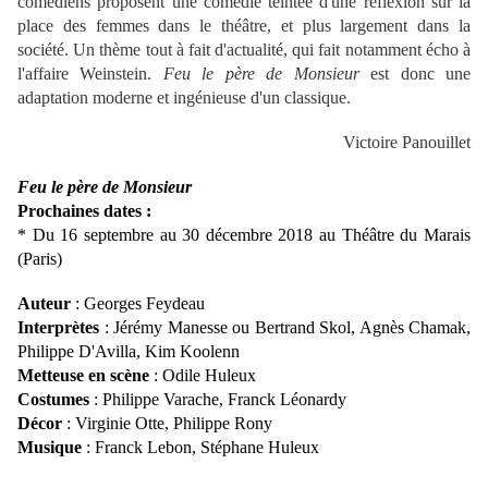
comédiens proposent une comédie teintée d'une réflexion sur la
place des femmes dans le théâtre, et plus largement dans la
société. Un thème tout à fait d'actualité, qui fait notamment écho à
l'affaire Weinstein.
Feu le père de Monsieur
est donc une
adaptation moderne et ingénieuse d'un classique.
Victoire Panouillet
Feu le père de Monsieur
Prochain
es dates : 
* Du 16 septembre au 30 décembre 2018 au Théâtre du Marais 
(Paris)
Auteur
: Georges Feydeau
Interprètes
: Jérémy Manesse ou Bertrand Skol, Agnès Chamak,
Philippe D'Avilla, Kim Koolenn
Metteuse en scène
: Odile Huleux
Costumes
: Philippe Varache, Franck Léonardy
Décor
: Virginie Otte, Philippe Rony
Musique
: Franck Lebon, Stéphane Huleux