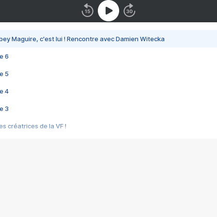
bey Maguire, c'est lui ! Rencontre avec Damien Witecka
e 6
e 5
e 4
e 3
s créatrices de la VF !
e 2
e 1
e Mektoub My Love arrive enfin ! Rencontre avec Shaïn Boumedine et Sal
i : après Toni en famille
elle réalise le bouleversant Dites lui que je l'aime