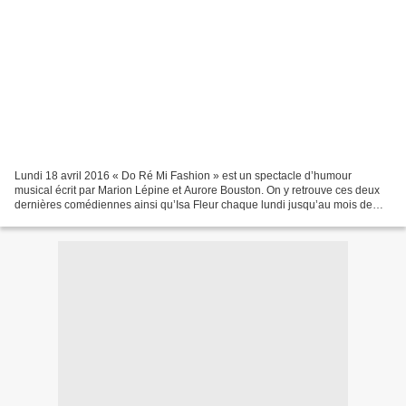
Lundi 18 avril 2016 « Do Ré Mi Fashion » est un spectacle d’humour
musical écrit par Marion Lépine et Aurore Bouston. On y retrouve ces deux
dernières comédiennes ainsi qu’Isa Fleur chaque lundi jusqu’au mois de
juin au Théâtre du Marais, sans oublier...