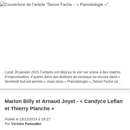
Lundi 26 janvier 2015 Certains ont déjà pu le voir sur scène à des matchs
d’improvisation, d’autres dans des festivals de musique ou encore dans «
Vendredi tout est permis », mais dans « Pianistologie », Simon Fache se
retrouve sur scène, avec pour seules...
Marion Billy et Arnaud Joyet - « Candyce Leflan
et Thierry Planche »
Publié le 18/12/2014 à 19:27
Par
Victoire Panouillet