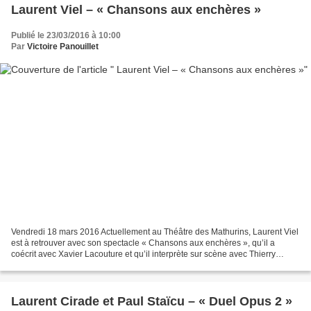
Laurent Viel – « Chansons aux enchères »
Publié le 23/03/2016 à 10:00
Par
Victoire Panouillet
Vendredi 18 mars 2016 Actuellement au Théâtre des Mathurins, Laurent Viel
est à retrouver avec son spectacle « Chansons aux enchères », qu’il a
coécrit avec Xavier Lacouture et qu’il interprète sur scène avec Thierry
Garcia. Sylvie Vartan, Boris Vian,...
Laurent Cirade et Paul Staïcu – « Duel Opus 2 »