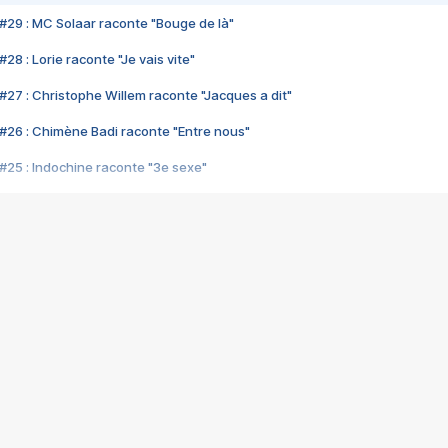
#29 : MC Solaar raconte "Bouge de là"
28 : Lorie raconte "Je vais vite"
#27 : Christophe Willem raconte "Jacques a dit"
#26 : Chimène Badi raconte "Entre nous"
#25 : Indochine raconte "3e sexe"
#24 : Zaho raconte "C'est chelou"
#23 : Patrick Bruel raconte "Au café des délices"
#22 : Kyo raconte "Le chemin"
#21 : Nolwenn Leroy raconte "Cassé"
#20 : Patrick Hernandez raconte "Born to be alive"
#19 : Lorie raconte "Près de moi"
#18 : Michael Jones raconte "A nos actes manqués" (avec Jean-Jacque