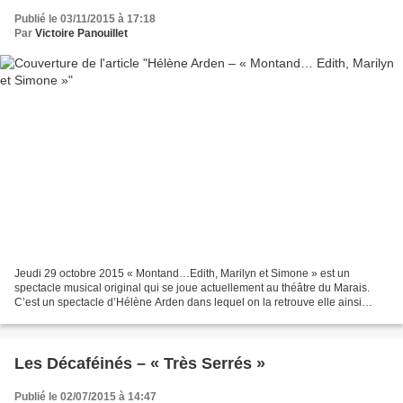
Publié le 03/11/2015 à 17:18
Par
Victoire Panouillet
Jeudi 29 octobre 2015 « Montand…Edith, Marilyn et Simone » est un
spectacle musical original qui se joue actuellement au théâtre du Marais.
C’est un spectacle d’Hélène Arden dans lequel on la retrouve elle ainsi
qu’au piano Laurent Attali ou Stéphane...
Les Décaféinés – « Très Serrés »
Publié le 02/07/2015 à 14:47