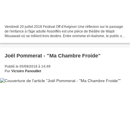
Vendredi 20 juillet 2018 Festival Off d'Avignon Une réflexion sur le passage
de l'enfance à l'âge adulte Assoiffés est une pièce de théâtre de Wajdi
Mouawad où se mêlent trois destins. Entre onirisme et réalisme, le public se
questionne sur le passage...
Joël Pommerat - "Ma Chambre Froide"
Publié le 05/08/2018 à 14:49
Par
Victoire Panouillet