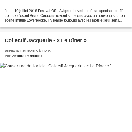
Jeudi 19 juillet 2018 Festival Off d'Avignon Loverbooké, un spectacle truffé
de jeux d'esprit Bruno Coppens revient sur scène avec un nouveau seul-en-
scène intitulé Loverbooké. Il y jongle toujours avec les mots et leur sens,
pour le plus grand plaisir...
Collectif Jacquerie - « Le Dîner »
Publié le 13/10/2015 à 16:35
Par
Victoire Panouillet