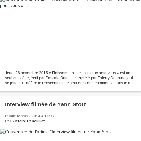
Jeudi 26 novembre 2015 « Finissons-en… c’est mieux pour vous » est un
seul en scène, écrit par Pascale Brun et interprété par Thierry Debrune, qui
se joue au Théâtre le Proscenium. Le seul en scène commence dans le noir.
Seuls quelques bruits se font...
Interview filmée de Yann Stotz
Publié le 11/12/2014 à 16:37
Par
Victoire Panouillet