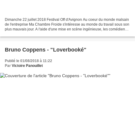
Dimanche 22 juillet 2018 Festival Off d'Avignon Au coeur du monde malsain
de l'entreprise Ma Chambre Froide s'intéresse au monde du travail sous son
plus mauvais jour. A l'aide d'une mise en scène ingénieuse, les comédiens
interprètent des personnages...
Bruno Coppens - "Loverbooké"
Publié le 01/08/2018 à 11:22
Par
Victoire Panouillet