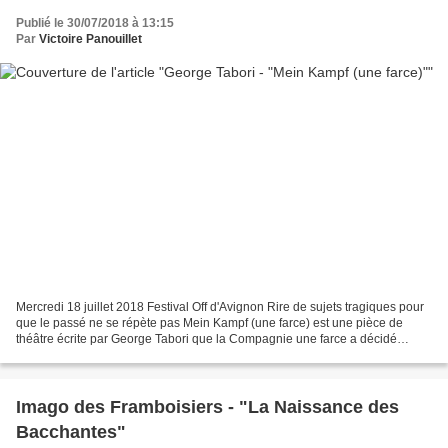
Publié le 30/07/2018 à 13:15
Par
Victoire Panouillet
Mercredi 18 juillet 2018 Festival Off d'Avignon Rire de sujets tragiques pour
que le passé ne se répète pas Mein Kampf (une farce) est une pièce de
théâtre écrite par George Tabori que la Compagnie une farce a décidé
d'interpréter. Par le biais de la...
Imago des Framboisiers - "La Naissance des
Bacchantes"