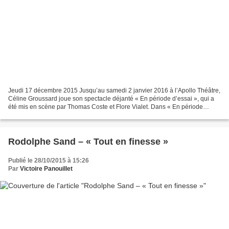
Jeudi 17 décembre 2015 Jusqu’au samedi 2 janvier 2016 à l’Apollo Théâtre,
Céline Groussard joue son spectacle déjanté « En période d’essai », qui a
été mis en scène par Thomas Coste et Flore Vialet. Dans « En période
d’essai », Céline Groussard interprète...
Rodolphe Sand – « Tout en finesse »
Publié le 28/10/2015 à 15:26
Par
Victoire Panouillet