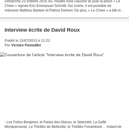
Dimanche 23 octobre 2016 Au Théâtre Rive Gauche se joue la pièce « Le
Chien » signée Eric-Emmanuel Schmitt. Sur scène, il est possible de
retrouver Mathieu Barbier et Patrice Dehent. De plus, « Le Chien » a été mis
en scène par Marie-Françoise Broche...
Interview écrite de David Roux
Publié le 12/07/2015 à 12:22
Par
Victoire Panouillet
- Les Folies Bergères, le Palais des Glaces, le Splendid, La Gaîté
Montparnasse, Le Théâtre de Belleville, le Théâtre Funambule… Autant de