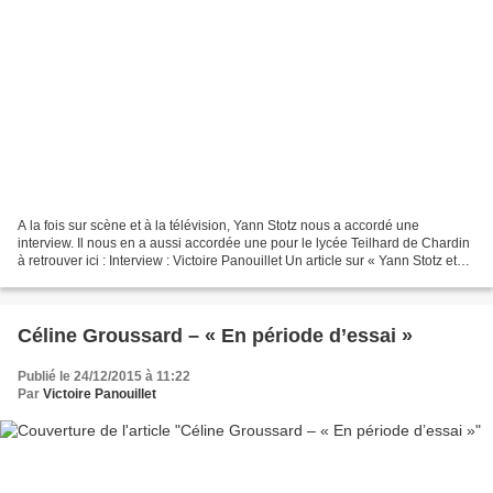
A la fois sur scène et à la télévision, Yann Stotz nous a accordé une
interview. Il nous en a aussi accordée une pour le lycée Teilhard de Chardin
à retrouver ici : Interview : Victoire Panouillet Un article sur « Yann Stotz et
ses musiciens » a d'ailleurs...
Céline Groussard – « En période d’essai »
Publié le 24/12/2015 à 11:22
Par
Victoire Panouillet