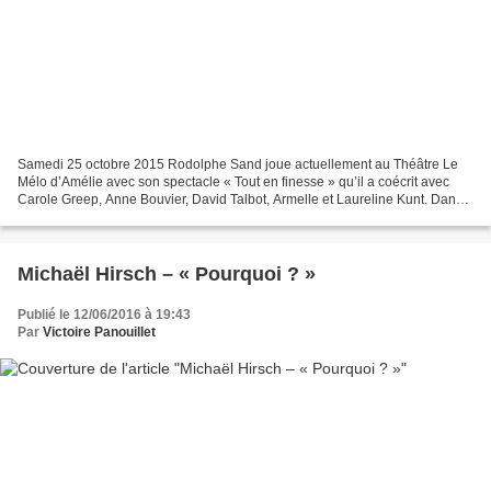
Samedi 25 octobre 2015 Rodolphe Sand joue actuellement au Théâtre Le
Mélo d’Amélie avec son spectacle « Tout en finesse » qu’il a coécrit avec
Carole Greep, Anne Bouvier, David Talbot, Armelle et Laureline Kunt. Dans
ce seul en scène, l’humoriste se livre...
Michaël Hirsch – « Pourquoi ? »
Publié le 12/06/2016 à 19:43
Par
Victoire Panouillet