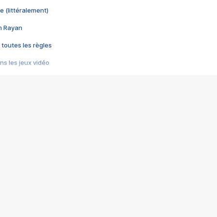
e (littéralement)
im Rayan
 toutes les règles
s les jeux vidéo
us choquant de Rockstar ? - Le scandale BULLY
e plus moche de Steam
du RÊVE tourne au CAUCHEMAR
pendant 8 heures
it… à tort
umiliés par un jeu vidéo
ire - Final Fantasy 8
ti un empire - Age of Empires