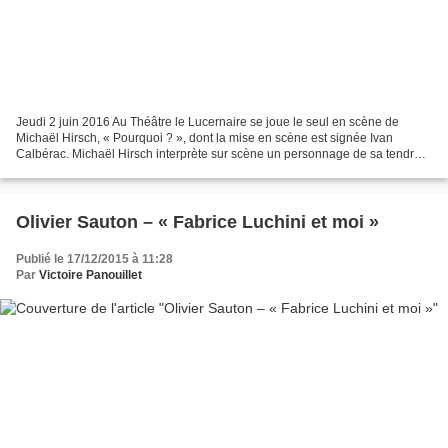
Jeudi 2 juin 2016 Au Théâtre le Lucernaire se joue le seul en scène de
Michaël Hirsch, « Pourquoi ? », dont la mise en scène est signée Ivan
Calbérac. Michaël Hirsch interprète sur scène un personnage de sa tendre
enfance au troisième âge. Le public suit...
Olivier Sauton – « Fabrice Luchini et moi »
Publié le 17/12/2015 à 11:28
Par
Victoire Panouillet