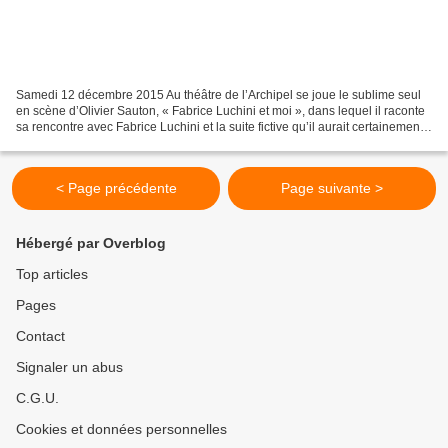
Samedi 12 décembre 2015 Au théâtre de l’Archipel se joue le sublime seul
en scène d’Olivier Sauton, « Fabrice Luchini et moi », dans lequel il raconte
sa rencontre avec Fabrice Luchini et la suite fictive qu’il aurait certainement
bien aimé vivre dans...
< Page précédente
Page suivante >
Hébergé par Overblog
Top articles
Pages
Contact
Signaler un abus
C.G.U.
Cookies et données personnelles